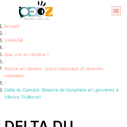
Aller
au
Organise
A propos 
Accueil
contenu
/
UKRAINE
/
Que voir en Ukraine ?
/
Nature en Ukraine : parcs nationaux et réserves
naturelles
/
Delta du Danube: Réserve de biosphère et Lipovènes à
Vilkovo (Vylkove)
DELTA DU