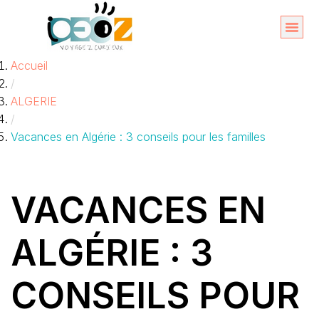
Aller
au
Organise
A propos 
Accueil
contenu
/
ALGERIE
/
Vacances en Algérie : 3 conseils pour les familles
VACANCES EN
ALGÉRIE : 3
CONSEILS POUR