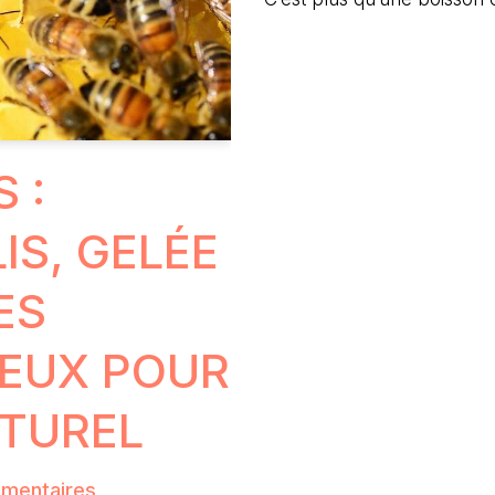
 :
IS, GELÉE
ES
IEUX POUR
ATUREL
mentaires