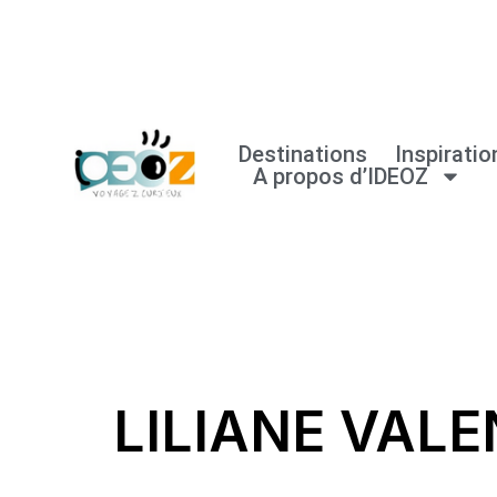
Aller
au
contenu
Destinations
Inspiratio
A propos d’IDEOZ
LILIANE VALE