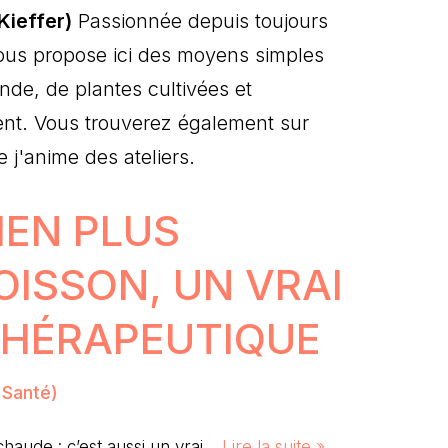
Kieffer)
Passionnée depuis toujours
 vous propose ici des moyens simples
ande, de plantes cultivées et
ment. Vous trouverez également sur
j'anime des ateliers.
BIEN PLUS
OISSON, UN VRAI
THÉRAPEUTIQUE
r Santé)
chaude : c’est aussi un vrai…
Lire la suite »