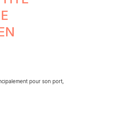
ME
 EN
incipalement pour son port,