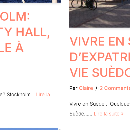
HOLM:
TY HALL,
VIVRE EN 
LE À
D’EXPATRI
VIE SUÈD
Par
Claire
2 Commenta
uède? Stockholm…
Lire la
Vivre en Suède… Quelques 
Suède……
Lire la suite »