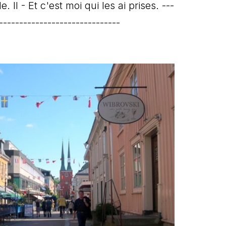
I - Et c'est moi qui les ai prises. ---
------------------------------