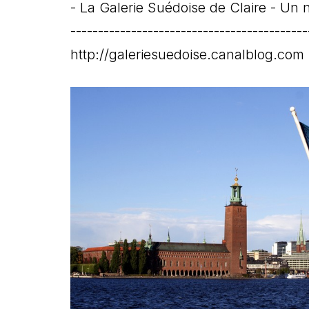
- La Galerie Suédoise de Claire - Un n
-------------------------------------------
http://galeriesuedoise.canalblog.com