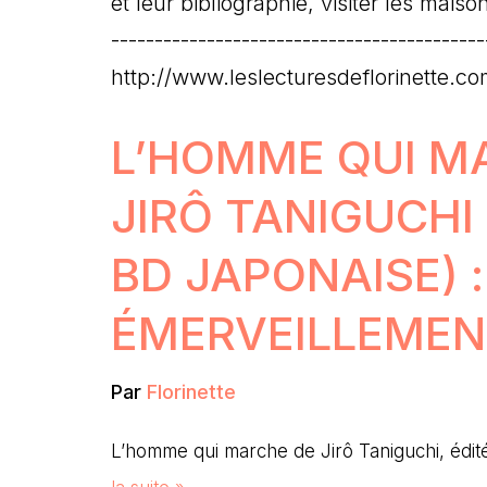
et leur bibliographie, visiter les mais
-------------------------------------------
http://www.leslecturesdeflorinette.co
L’HOMME QUI M
JIRÔ TANIGUCHI
BD JAPONAISE) :
ÉMERVEILLEME
Par
Florinette
L’homme qui marche de Jirô Taniguchi, édi