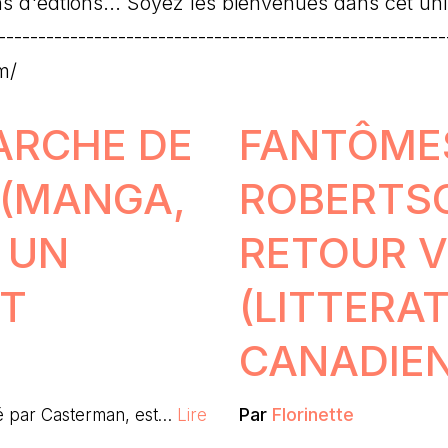
ons d'édtions... Soyez les bienvenues dans cet unive
--------------------------------------------------------
m/
ARCHE DE
FANTÔMES
 (MANGA,
ROBERTSO
 UN
RETOUR V
NT
(LITTERA
CANADIE
Par
Florinette
té par Casterman, est…
Lire