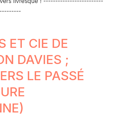
rs livresque ! -------------------------
---------
 ET CIE DE
N DAVIES ;
ERS LE PASSÉ
TURE
NNE)