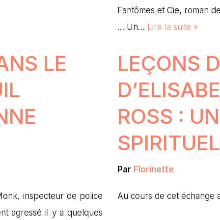
Fantômes et Cie, roman de
… Un…
Lire la suite »
ANS LE
LEÇONS D
IL
D’ELISAB
NNE
ROSS : U
SPIRITUEL
Par
Florinette
onk, inspecteur de police
Au cours de cet échange a
ent agressé il y a quelques