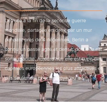
Détruite à la fin de la seconde guerre
mondiale, partagée en deux par un mur
pendant près de 4 décennies, Berlin a
connu un passé agité et dense, dont elle est
sortie grandie. Aujourd’hui, elle est l’une des
capitales européennes les plus attractives et
pas seulement pour les voyageurs…