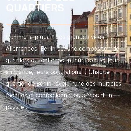
QUARTIERS
Comme la plupart des grandes villes
Allemandes, Berlin est une composition de
quartiers qui ont chacun leur identité, leur
ambiance, leurs populations… Chaque
quartier de Berlin révèle l’une des multiples
facettes et confectionne les pièces d’un
puzzle..