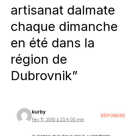
artisanat dalmate
chaque dimanche
en été dans la
région de
Dubrovnik”
kurby
RÉPONDRE
Fév 11, 2010 à 23 h 00 min
je pense que nous nous y rendrons