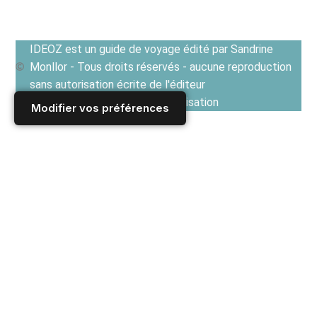
IDEOZ est un guide de voyage édité par Sandrine
Monllor - Tous droits réservés - aucune reproduction
sans autorisation écrite de l'éditeur
Voir les Conditions générales d'utilisation
Modifier vos préférences
Accueil
/
CROATIE
/
DESTINATIONS : régions et villes en Croatie
/
DALMATIE DU SUD : que voir et que faire dans la région de
Dubrovnik ?
/
Cilipi : spectacle de folklore et artisanat dalmate chaque