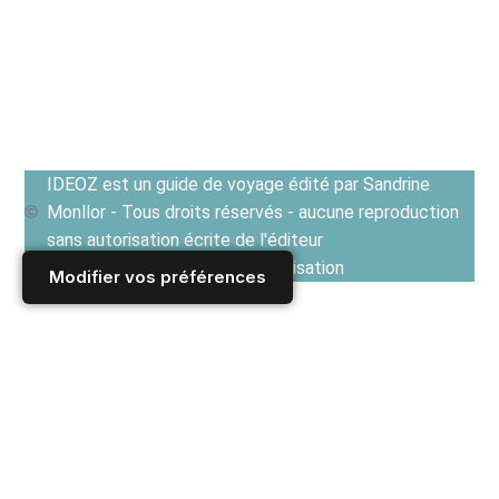
IDEOZ est un guide de voyage édité par Sandrine
Monllor - Tous droits réservés - aucune reproduction
sans autorisation écrite de l'éditeur
Voir les Conditions générales d'utilisation
Modifier vos préférences
Accueil
/
CROATIE
/
DESTINATIONS : régions et villes en Croatie
/