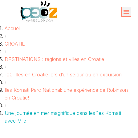
Aller
au
Organise
A propos 
Accueil
contenu
/
CROATIE
/
DESTINATIONS : régions et villes en Croatie
/
1001 Iles en Croatie lors d’un séjour ou en excursion
/
Iles Kornati Parc National: une expérience de Robinson
en Croatie!
/
Une journée en mer magnifique dans les îles Kornati
avec Mile