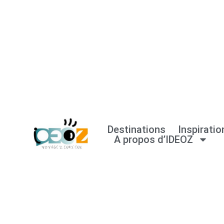
Aller
au
contenu
Destinations
Inspiratio
A propos d’IDEOZ