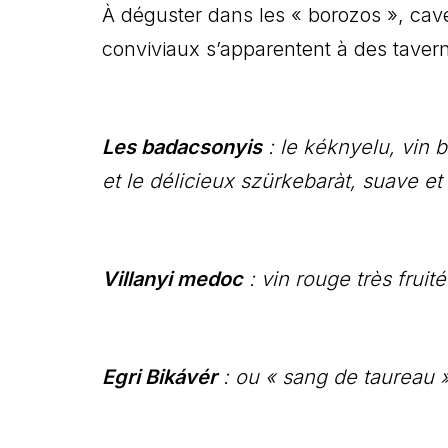
À déguster dans les « borozos », cav
conviviaux s’apparentent à des taver
Les badacsonyis
: le kéknyelu, vin b
et le délicieux szürkebaràt, suave et
Villanyi medoc
: vin rouge très fruité
Egri Bikávér
: ou « sang de taureau »,