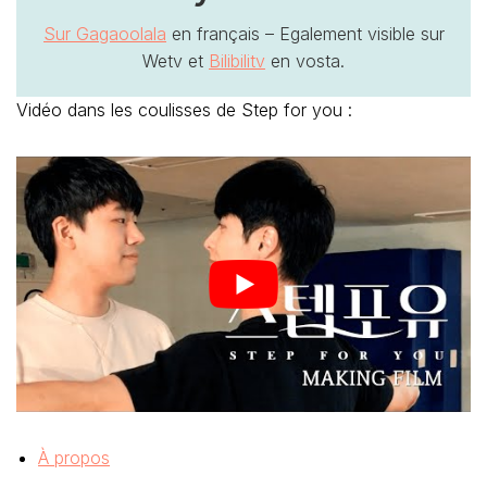
Sur Gagaoolala
 en français – Egalement visible sur 
Wetv et 
Bilib
i
litv
 en vosta.
Vidéo dans les coulisses de Step for you :
À propos