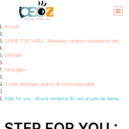
Aller
au
Organise
A propos 
Accueil
contenu
/
GUIDE CULTUREL : littérature, cinéma, musique et arts
/
CINEMA
/
Films lgbt+
/
Courts métrages autour de l’homosexualité
/
Step for you : douce romance BL sur un pas de danse
STEP FOR YOU :