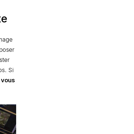
te
mmage
poser
ster
s. Si
e
vous