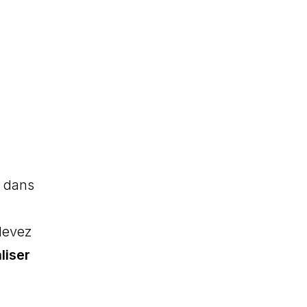
e dans
 devez
liser