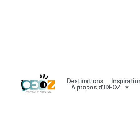
Aller
au
contenu
Destinations
Inspiratio
A propos d’IDEOZ