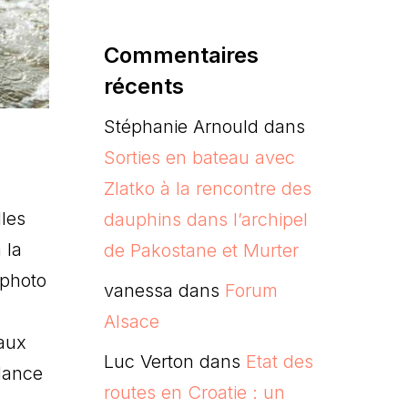
Commentaires
récents
Stéphanie Arnould
dans
Sorties en bateau avec
Zlatko à la rencontre des
les
dauphins dans l’archipel
 la
de Pakostane et Murter
 photo
vanessa
dans
Forum
Alsace
eaux
Luc Verton
dans
Etat des
ndance
routes en Croatie : un