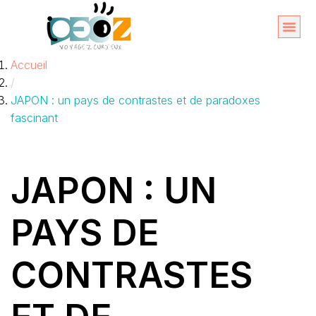
Aller
au
Organise
A propos 
Accueil
contenu
/
JAPON : un pays de contrastes et de paradoxes
fascinant
JAPON : UN
PAYS DE
CONTRASTES