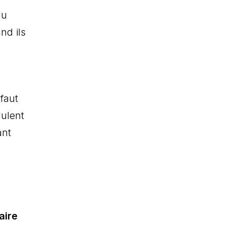
du
nd ils
,
faut
dulent
ant
aire