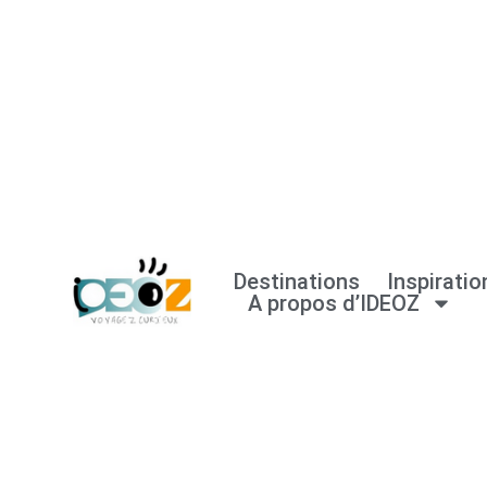
Aller
au
contenu
Destinations
Inspiratio
A propos d’IDEOZ