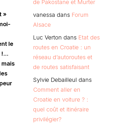
de Pakostane et Murter
t »
vanessa
dans
Forum
moi-
Alsace
Luc Verton
dans
Etat des
nt le
routes en Croatie : un
t !…
réseau d’autoroutes et
… mais
de routes satisfaisant
les
Sylvie Debailleul
dans
 peur
Comment aller en
Croatie en voiture ? :
quel coût et itinéraire
privilégier?