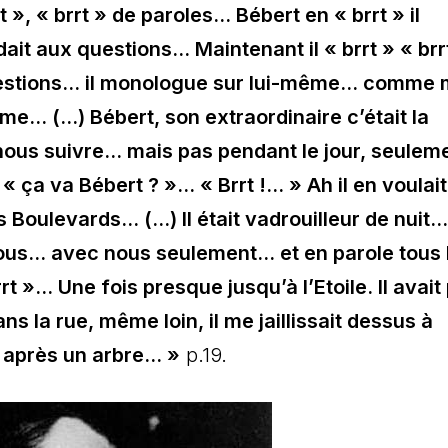
t », « brrt » de paroles… Bébert en « brrt » il
dait aux questions… Maintenant il « brrt » « brr
questions… il monologue sur lui-même… comme 
… (…) Bébert, son extraordinaire c’était la
ous suivre… mais pas pendant le jour, seuleme
 « ça va Bébert ? »… « Brrt !… » Ah il en voulai
es Boulevards… (…) Il était vadrouilleur de nuit
 nous… avec nous seulement… et en parole tous 
t »… Une fois presque jusqu’à l’Etoile. Il avait
s la rue, même loin, il me jaillissait dessus à
e après un arbre… »
p.19.