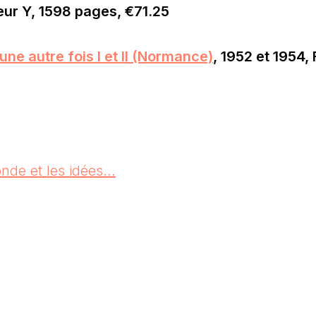
eur Y, 1598 pages, €71.25
une autre fois I et II (Normance)
, 1952 et 1954, 
monde et les idées…