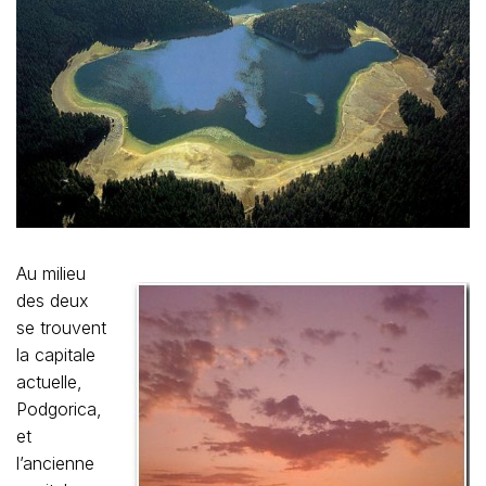
Au milieu
des deux
se trouvent
la capitale
actuelle,
Podgorica,
et
l’ancienne