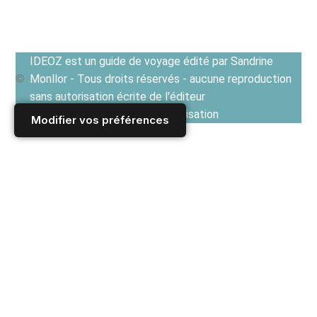
IDEOZ est un guide de voyage édité par Sandrine
Monllor - Tous droits réservés - aucune reproduction
sans autorisation écrite de l'éditeur
Voir les Conditions générales d'utilisation
Modifier vos préférences
Accueil
/
Derniers articles
/
MONTENEGRO
/
Visites et activités au Montenegro
/
Le Montenegro, un petit pays magnifique au coeur des