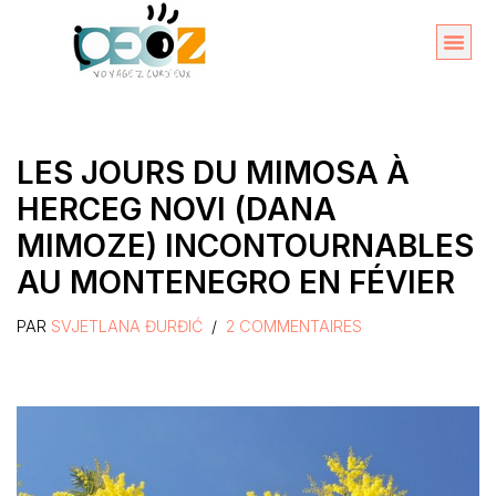
Aller
au
Organise
A propos 
contenu
LES JOURS DU MIMOSA À
HERCEG NOVI (DANA
MIMOZE) INCONTOURNABLES
AU MONTENEGRO EN FÉVIER
PAR
SVJETLANA ĐURĐIĆ
2 COMMENTAIRES