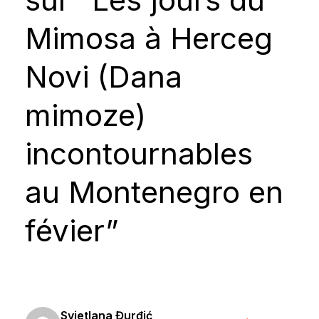
Mimosa à Herceg
Novi (Dana
mimoze)
incontournables
au Montenegro en
févier”
Svjetlana Đurđić