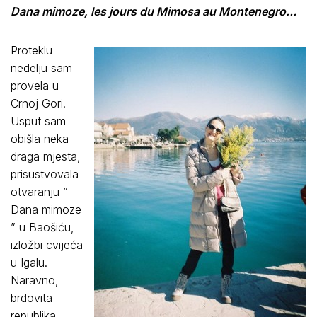
Dana mimoze, les jours du Mimosa au Montenegro…
Proteklu
nedelju sam
provela u
Crnoj Gori.
Usput sam
obišla neka
draga mjesta,
prisustvovala
otvaranju ”
Dana mimoze
” u Baošiću,
izložbi cvijeća
u Igalu.
Naravno,
brdovita
republika