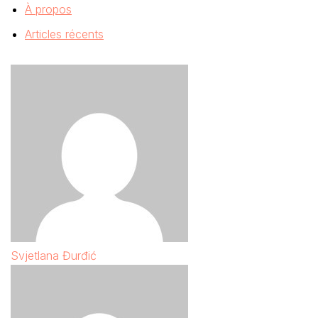
À propos
Articles récents
Svjetlana Đurđić