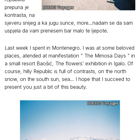
prepuna je
kontrasta, na
sjeveru snijeg a ka jugu sunce, more…nadam se da sam
uspjela da vam prenesem bar malo te ljepote.
Last week I spent in Montenegro. I was at some beloved
places, atended at manifestation ” The Mimosa Days ” in
a small resort Baošić, The flowers’ exhibition in Igalo. Of
course, hilly Republic is full of contrasts, on the north
snow, on the south sun, sea… I hope that I succeed to
present you just a bit of this beauty.