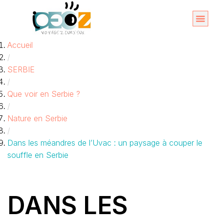
Aller
au
Organise
A propos 
Accueil
contenu
/
SERBIE
/
Que voir en Serbie ?
/
Nature en Serbie
/
Dans les méandres de l’Uvac : un paysage à couper le
souffle en Serbie
DANS LES