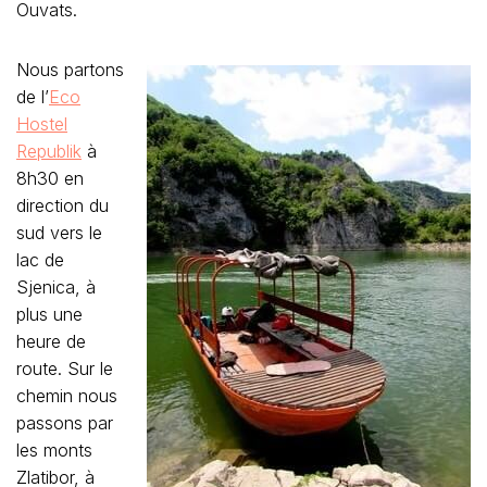
Ouvats.
Nous partons
de l’
Eco
Hostel
Republik
à
8h30 en
direction du
sud vers le
lac de
Sjenica, à
plus une
heure de
route. Sur le
chemin nous
passons par
les monts
Zlatibor, à