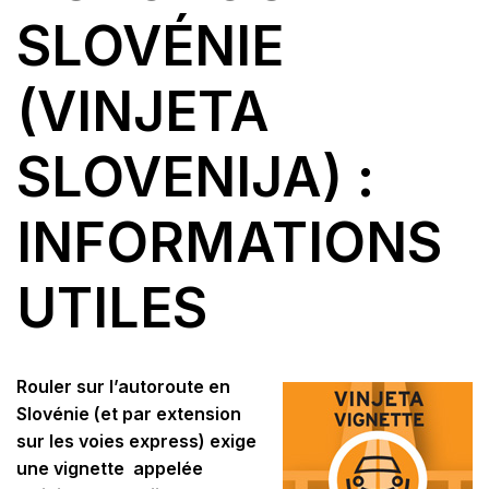
SLOVÉNIE
(VINJETA
SLOVENIJA) :
INFORMATIONS
UTILES
Rouler sur l’autoroute en
Slovénie (et par extension
sur les voies express) exige
une vignette appelée