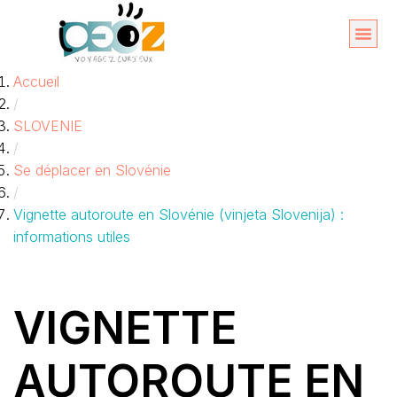
Aller
au
Organise
A propos 
Accueil
contenu
/
SLOVENIE
/
Se déplacer en Slovénie
/
Vignette autoroute en Slovénie (vinjeta Slovenija) :
informations utiles
VIGNETTE
AUTOROUTE EN