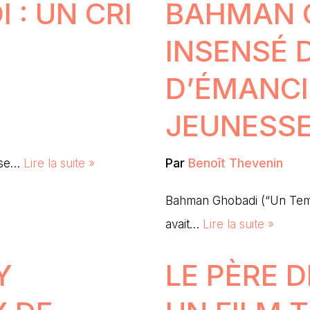
: UN CRI
BAHMAN G
INSENSÉ 
D’ÉMANCI
JEUNESSE
Par
Benoît Thevenin
esse…
Lire la suite »
Bahman Ghobadi (“Un Temp
avait…
Lire la suite »
Y
LE PÈRE D