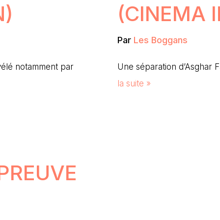
N)
(CINEMA 
Par
Les Boggans
révélé notamment par
Une séparation d’Asghar F
la suite »
E
ÉPREUVE