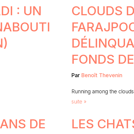
I : UN
CLOUDS D
INABOUTI
FARAJPOO
N)
DÉLINQUA
FONDS DE
Par
Benoît Thevenin
Running among the clouds
suite »
SANS DE
LES CHAT