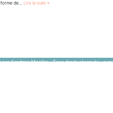
ne forme de…
Lire la suite »
 par Sandrine Monllor - Tous droits réservés - aucu