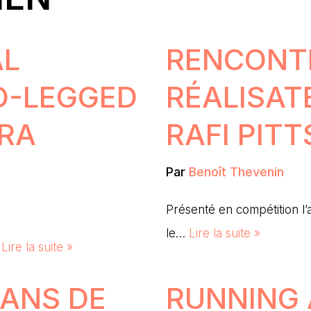
AL
RENCONTR
O-LEGGED
RÉALISAT
IRA
RAFI PITT
Par
Benoît Thevenin
Présenté en compétition l’
le…
Lire la suite »
…
Lire la suite »
SANS DE
RUNNING