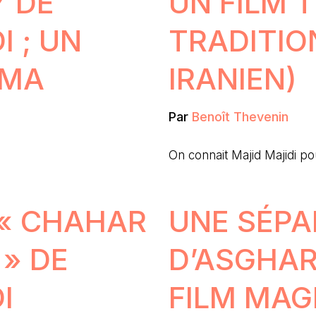
Y DE
UN FILM 
 ; UN
TRADITIO
ÉMA
IRANIEN)
Par
Benoît Thevenin
On connait Majid Majidi po
 « CHAHAR
UNE SÉPA
» DE
D’ASGHAR
I
FILM MAG