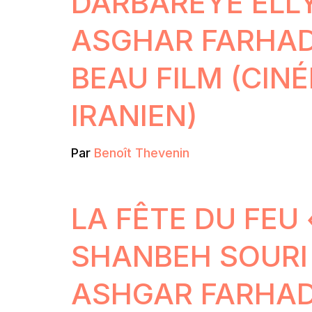
DARBAREYE ELL
ASGHAR FARHADI
BEAU FILM (CIN
IRANIEN)
Par
Benoît Thevenin
LA FÊTE DU FEU
SHANBEH SOURI 
ASHGAR FARHAD