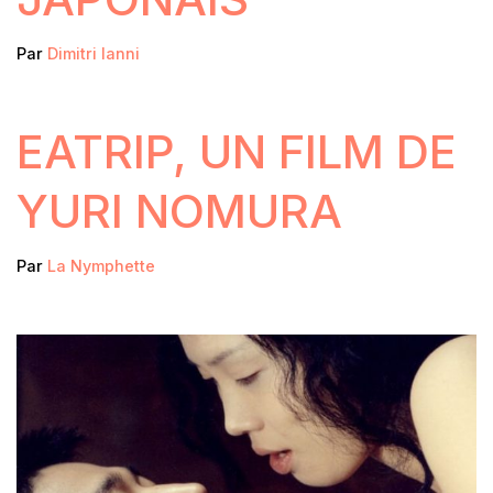
Par
Dimitri Ianni
EATRIP, UN FILM DE
YURI NOMURA
Par
La Nymphette