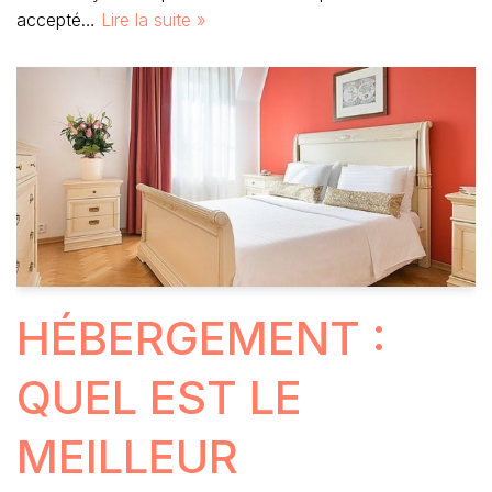
accepté…
Lire la suite »
HÉBERGEMENT :
QUEL EST LE
MEILLEUR