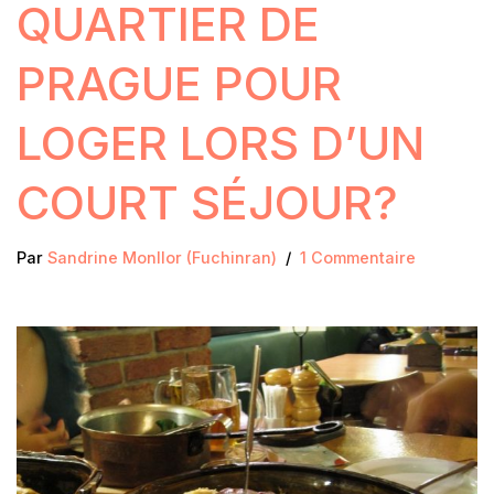
QUARTIER DE
PRAGUE POUR
LOGER LORS D’UN
COURT SÉJOUR?
Par
Sandrine Monllor (Fuchinran)
1 Commentaire