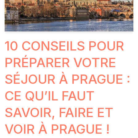
10 CONSEILS POUR
PRÉPARER VOTRE
SÉJOUR À PRAGUE :
CE QU’IL FAUT
SAVOIR, FAIRE ET
VOIR À PRAGUE !