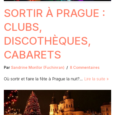
SORTIR À PRAGUE :
CLUBS,
DISCOTHÈQUES,
CABARETS
Par
Sandrine Monllor (Fuchinran)
8 Commentaires
Où sortir et faire la fête à Prague la nuit?…
Lire la suite »