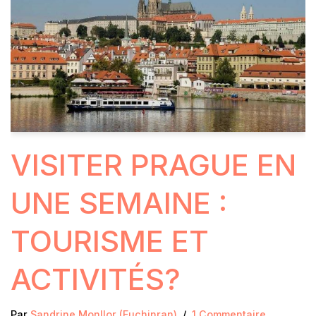
VISITER PRAGUE EN
UNE SEMAINE :
TOURISME ET
ACTIVITÉS?
Par
Sandrine Monllor (Fuchinran)
1 Commentaire