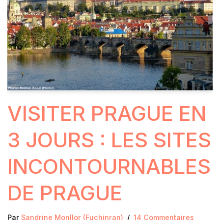
VISITER PRAGUE EN
3 JOURS : LES SITES
INCONTOURNABLES
DE PRAGUE
Par
Sandrine Monllor (Fuchinran)
14 Commentaires