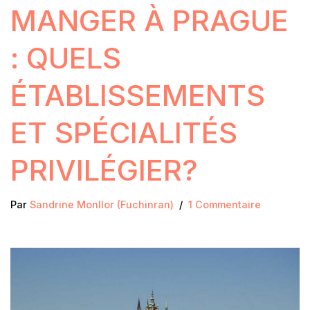
MANGER À PRAGUE
: QUELS
ÉTABLISSEMENTS
ET SPÉCIALITÉS
PRIVILÉGIER?
Par
Sandrine Monllor (Fuchinran)
1 Commentaire