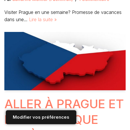
Visiter Prague en une semaine? Promesse de vacances
dans une…
Lire la suite »
ALLER À PRAGUE ET
EN RÉPUBLIQUE
Modifier vos préférences