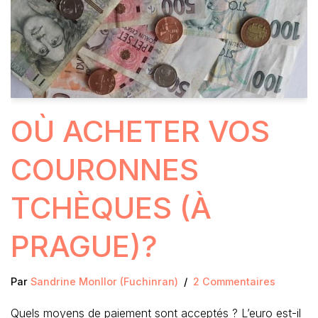
OÙ ACHETER VOS
COURONNES
TCHÈQUES (À
PRAGUE)?
Par
Sandrine Monllor (Fuchinran)
2 Commentaires
Quels moyens de paiement sont acceptés ? L’euro est-il