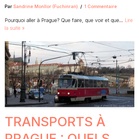
Par
Sandrine Monllor (Fuchinran)
1 Commentaire
Pourquoi aller à Prague? Que faire, que voir et que…
Lire
la suite »
TRANSPORTS À
PRAGUE : QUELS