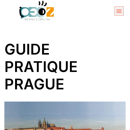
Aller
au
Organise
A propos 
contenu
GUIDE
PRATIQUE
PRAGUE