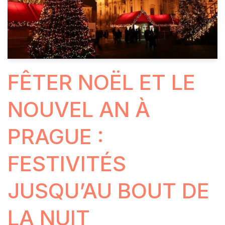
FÊTER NOËL ET LE
NOUVEL AN À
PRAGUE :
FESTIVITÉS
JUSQU’AU BOUT DE
LA NUIT