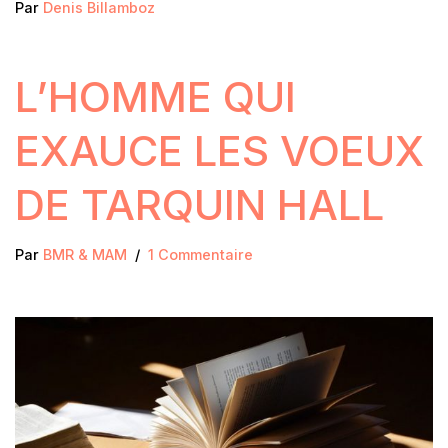
Par
Denis Billamboz
L’HOMME QUI
EXAUCE LES VOEUX
DE TARQUIN HALL
Par
BMR & MAM
1 Commentaire