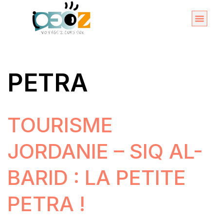
Aller
au
Organise
A propos 
contenu
PETRA
TOURISME
JORDANIE – SIQ AL-
BARID : LA PETITE
PETRA !