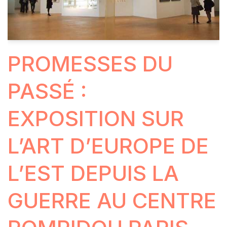
PROMESSES DU
PASSÉ :
EXPOSITION SUR
L’ART D’EUROPE DE
L’EST DEPUIS LA
GUERRE AU CENTRE