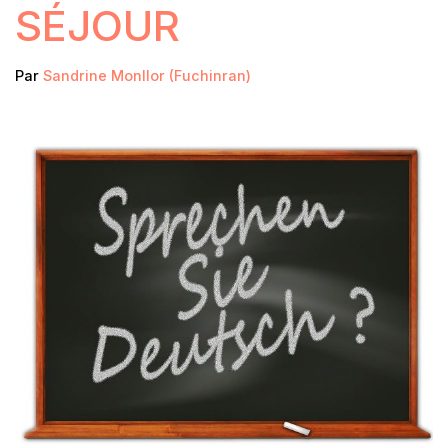
SÉJOUR
Par
Sandrine Monllor (Fuchinran)