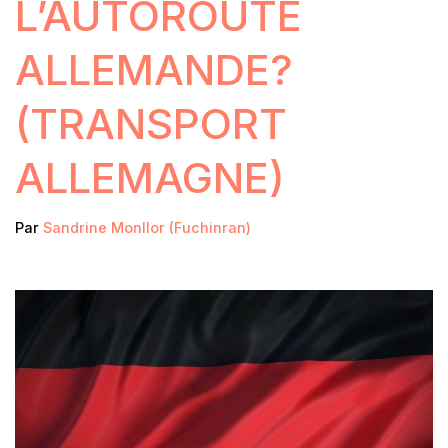
L’AUTOROUTE
ALLEMANDE?
(TRANSPORT
ALLEMAGNE)
Par
Sandrine Monllor (Fuchinran)