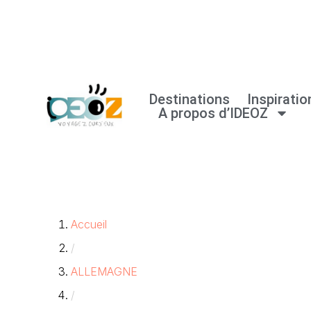
Aller
au
contenu
Destinations
Inspiratio
A propos d’IDEOZ
Accueil
/
ALLEMAGNE
/