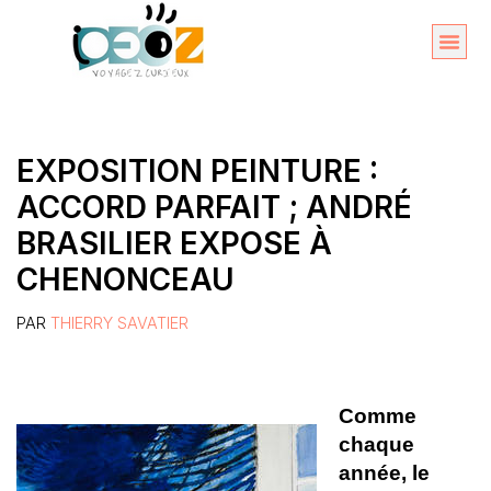
Aller
au
Organise
A propos 
contenu
EXPOSITION PEINTURE :
ACCORD PARFAIT ; ANDRÉ
BRASILIER EXPOSE À
CHENONCEAU
PAR
THIERRY SAVATIER
Comme
chaque
année, le