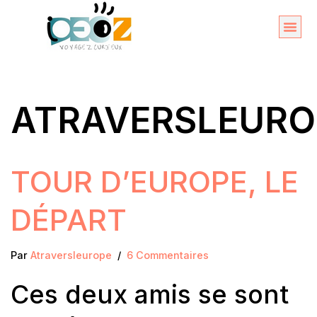
Aller
au
Organise
A propos 
contenu
ATRAVERSLEURO
TOUR D’EUROPE, LE
DÉPART
Par
Atraversleurope
6 Commentaires
Ces deux amis se sont