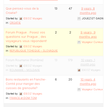
Que pensez-vous de la
13
47
9 years, 8
Croatie?
months ago
Started by:
IDEOZ Voyages
JOUEZ ET GAGNEZ 
in:
CROATIE
Forum Prague : Posez vos
2
2
9 years, 9
questions sur Prague ; des
months ago
voyageurs vous répondent!
Voyageur Curieux (Au
Started by:
IDEOZ Voyages
in:
REPUBLIQUE TCHEQUE – SLOVAQUIE
Forum Roumanie (România)
13
179
10 years, 1
month ago
Started by:
IDEOZ Voyages
in:
ROUMANIE – MOLDAVIE
IDEOZ Voyages
Bons restaurants en Franche-
6
20
10 years, 4
Comté pour manger des
months ago
cuisses de grenouille?
Voyageur Curieux (Au
Started by:
IDEOZ Voyages
in:
FRANCE et DOM TOM