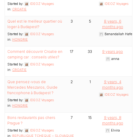
Started by:
IDEOZ Voyages
IDEOZ Voyages
in:
CROATIE
Quel est le meilleur quartier où
3
5
8 years, 6
loger à Budapest?
months ago
Started by:
IDEOZ Voyages
Benandallah Hafed
in:
HONGRIE
Comment découvrir Croatie en
17
33
9 years ago
camping car : conseils utiles?
anna
Started by:
IDEOZ Voyages
in:
CROATIE
Que pensez-vous de
2
1
9 years, 4
Mercedes Meszaros, Guide
months ago
francophone à Budapest ?
IDEOZ Voyages
Started by:
IDEOZ Voyages
in:
HONGRIE
Bons restaurants pas chers
7
15
9 years, 8
Prague ?
months ago
Started by:
IDEOZ Voyages
Elvira
in:
REPUBLIQUE TCHEQUE – SLOVAQUIE