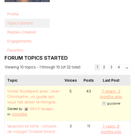
Profile
Topics Started
Replies Created
Engagements
Favorites
FORUM TOPICS STARTED
Viewing 10 topics - 1 through 10 (of 32 total)
1
2
3
4
→
Topic
Voices
Posts
Last Post
Visiter Budapest avec Jean
5
43
7 years, 3
Christophe, un guide qui
months ago
vous fait aimer la Hongrie
guylaine
Started by:
IDEOZ Voyages
in:
HONGRIE
Vacances en Istrie : conseils
3
11
7 years, 8
de voyage? (Croatie forum)
months ago