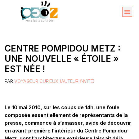
Aller
au
Organise
A propos 
contenu
CENTRE POMPIDOU METZ :
UNE NOUVELLE « ÉTOILE »
EST NÉE !
PAR
VOYAGEUR CURIEUX (AUTEUR INVITÉ)
Le 10 mai 2010, sur les coups de 14h, une foule
composée essentiellement de représentants de la
presse, commence à s’amasser, avide de découvrir
en avant-première l’intérieur du
Centre Pompidou-
Metz, dont l’architecture extérieure laissait déjà