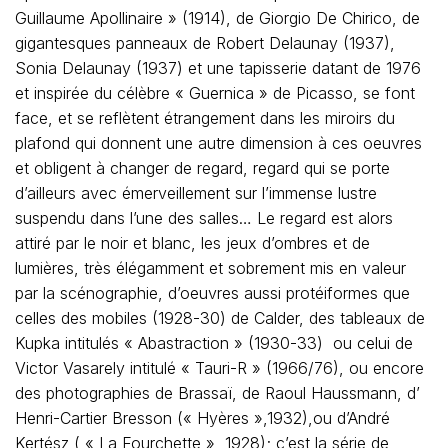
Guillaume Apollinaire » (1914), de Giorgio De Chirico, de
gigantesques panneaux de Robert Delaunay (1937),
Sonia Delaunay (1937) et une tapisserie datant de 1976
et inspirée du célèbre « Guernica » de Picasso, se font
face, et se reflètent étrangement dans les miroirs du
plafond qui donnent une autre dimension à ces oeuvres
et obligent à changer de regard, regard qui se porte
d’ailleurs avec émerveillement sur l’immense lustre
suspendu dans l’une des salles… Le regard est alors
attiré par le noir et blanc, les jeux d’ombres et de
lumières, très élégamment et sobrement mis en valeur
par la scénographie, d’oeuvres aussi protéiformes que
celles des mobiles (1928-30) de Calder, des tableaux de
Kupka intitulés « Abastraction » (1930-33) ou celui de
Victor Vasarely intitulé « Tauri-R » (1966/76), ou encore
des photographies de Brassaï, de Raoul Haussmann, d’
Henri-Cartier Bresson (« Hyères »,1932),ou d’André
Kertész ( « La Fourchette », 1928); c’est la série de