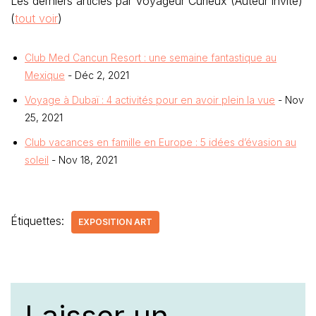
Les derniers articles par Voyageur Curieux (Auteur invité)
(
tout voir
)
Club Med Cancun Resort : une semaine fantastique au
Mexique
- Déc 2, 2021
Voyage à Dubaï : 4 activités pour en avoir plein la vue
- Nov
25, 2021
Club vacances en famille en Europe : 5 idées d’évasion au
soleil
- Nov 18, 2021
Étiquettes:
EXPOSITION ART
Laisser un