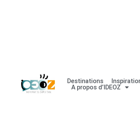
Aller
au
contenu
Destinations
Inspiratio
A propos d’IDEOZ