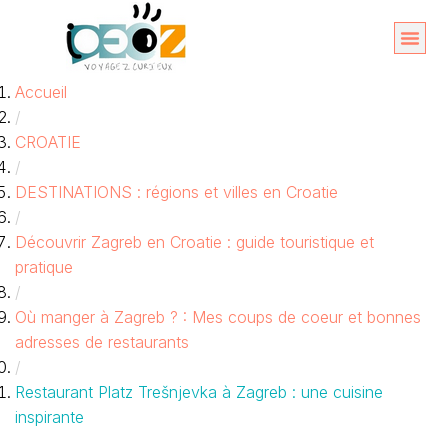
Aller
au
Organise
A propos 
Accueil
contenu
/
CROATIE
/
DESTINATIONS : régions et villes en Croatie
/
Découvrir Zagreb en Croatie : guide touristique et
pratique
/
Où manger à Zagreb ? : Mes coups de coeur et bonnes
adresses de restaurants
/
Restaurant Platz Trešnjevka à Zagreb : une cuisine
inspirante