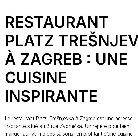
RESTAURANT
PLATZ TREŠNJE
À ZAGREB : UNE
CUISINE
INSPIRANTE
Le restaurant Platz Trešnjevka à Zagreb est une adresse
inspirante situé au 3 rue Zvornička. Un repère pour bien
manger au rythme des saisons, en profitant d’une cuisine