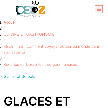
Aller
au
Organise
A propos 
Accueil
contenu
/
CUISINE ET GASTRONOMIE
/
RECETTES : comment voyager autour du monde dans
son assiette
/
Recettes de Desserts et de gourmandises
/
Glaces et Sorbets
GLACES ET