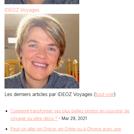
IDEOZ Voyages
Les derniers articles par IDEOZ Voyages
(
tout voir
)
Comment transformer ses plus belles photos en souvenir de
voyage ou idée déco ?
- Mar 29, 2021
Peut-on aller en Grèce, en Crète ou à Chypre avec une