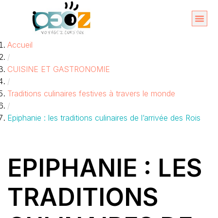
Aller
au
Organise
A propos 
Accueil
contenu
/
CUISINE ET GASTRONOMIE
/
Traditions culinaires festives à travers le monde
/
Epiphanie : les traditions culinaires de l’arrivée des Rois
EPIPHANIE : LES
TRADITIONS