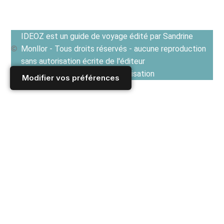
IDEOZ est un guide de voyage édité par Sandrine
Monllor - Tous droits réservés - aucune reproduction
sans autorisation écrite de l'éditeur
Voir les Conditions générales d'utilisation
Modifier vos préférences
Accueil
/
ETATS-UNIS : vivez l’aventure américaine
/
Où aller aux Etats-UNIS ? Lieux incontournables à visiter aux
USA
/
Destination New York : une ville fascinante et trépidante
/
Manger à New york