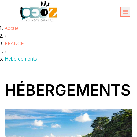
Aller
au
Organise
A propos 
Accueil
contenu
/
FRANCE
/
Hébergements
HÉBERGEMENTS