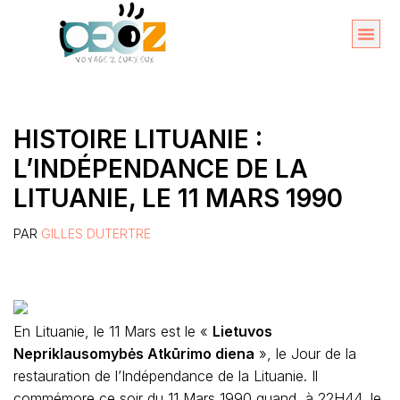
Aller
au
Organise
A propos 
contenu
HISTOIRE LITUANIE :
L’INDÉPENDANCE DE LA
LITUANIE, LE 11 MARS 1990
PAR
GILLES DUTERTRE
En Lituanie, le 11 Mars est le «
Lietuvos
Nepriklausomybės Atkūrimo diena
», le Jour de la
restauration de l’Indépendance de la Lituanie. Il
commémore ce soir du 11 Mars 1990 quand, à 22H44, le