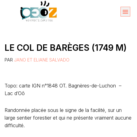
Aller
au
Organise
A propos 
contenu
LE COL DE BARÈGES (1749 M)
PAR
JANO ET ELIANE SALVADO
Topo: carte IGN n°1848 OT. Bagnères-de-Luchon –
Lac d’Oô
Randonnée placée sous le signe de la facilité, sur un
large sentier forestier et qui ne présente vraiment aucune
difficulté.