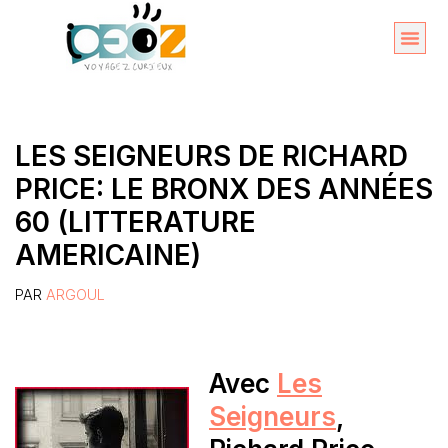
Aller
au
Organise
A propos 
contenu
LES SEIGNEURS DE RICHARD
PRICE: LE BRONX DES ANNÉES
60 (LITTERATURE
AMERICAINE)
PAR
ARGOUL
Avec
Les
Seigneurs
,