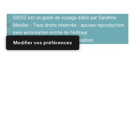
IDEOZ est un guide de voyage édité par Sandrine
Monllor - Tous droits réservés - aucune reproduction
sans autorisation écrite de l'éditeur
Voir les Conditions générales d'utilisation
Modifier vos préférences
Accueil
/
Derniers articles
/
FRANCE
/
Auvergne Rhône-Alpes
/
Lyon
/