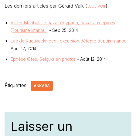
Les derniers articles par Gérard Valk
(
tout voir
)
Visiter Istanbul : le bazar égyptien, bazar aux épices
(Tourisme Istanbul)
- Sep 25, 2014
Lac de Kucukcekmece : excursion détente depuis Istanbul
-
Août 12, 2014
Ephèse (Efes, Selçuk) en photos
- Août 12, 2014
Étiquettes:
ANKARA
Laisser un