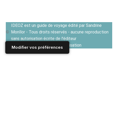
IDEOZ est un guide de voyage édité par Sandrine
Monllor - Tous droits réservés - aucune reproduction
sans autorisation écrite de l'éditeur
Voir les Conditions générales d'utilisation
Modifier vos préférences
Accueil
/
Derniers articles
/
REPUBLIQUE TCHEQUE
/
Prague
/
Aller à Prague : Transports et Formalités