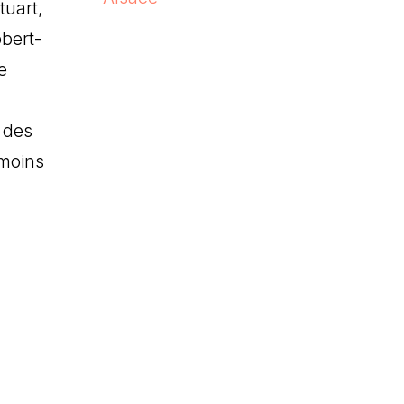
tuart,
bert-
e
 des
 moins