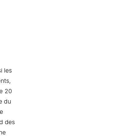
i les
nts,
de 20
se du
te
rd des
ne