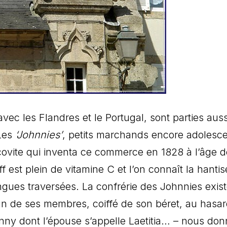
vec les Flandres et le Portugal, sont parties auss
 Les
‘Johnnies’
, petits marchands encore adolesce
oscovite qui inventa ce commerce en 1828 à l’âge 
f est plein de vitamine C et l’on connaît la hanti
ngues traversées. La confrérie des Johnnies exis
’un de ses membres, coiffé de son béret, au hasa
ny dont l’épouse s’appelle Laetitia… – nous don