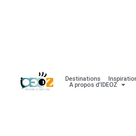
Aller
au
contenu
Destinations
Inspiratio
A propos d’IDEOZ