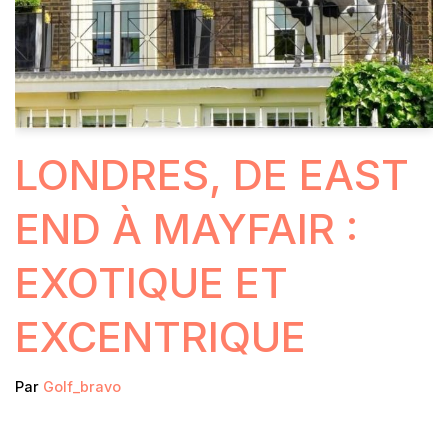
LONDRES, DE EAST
END À MAYFAIR :
EXOTIQUE ET
EXCENTRIQUE
Par
Golf_bravo