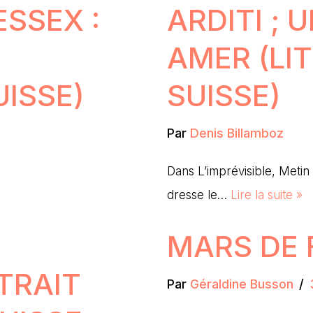
SSEX :
ARDITI ;
AMER (LI
UISSE)
SUISSE)
Par
Denis Billamboz
Dans L’imprévisible, Metin A
dresse le…
Lire la suite »
MARS DE 
TRAIT
Par
Géraldine Busson