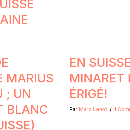
SUISSE
AINE
DE
EN SUISS
E MARIUS
MINARET 
 ; UN
ÉRIGÉ!
ET BLANC
Par
Marc Lenot
1 Com
UISSE)