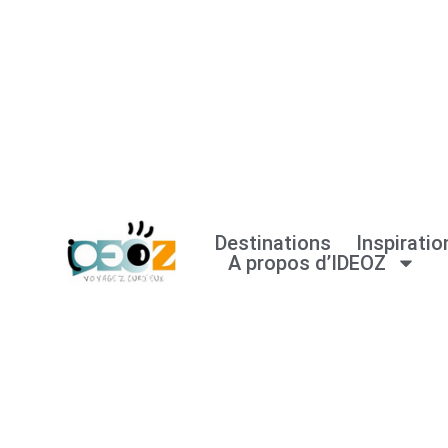
Aller
au
contenu
Destinations
Inspiratio
A propos d’IDEOZ