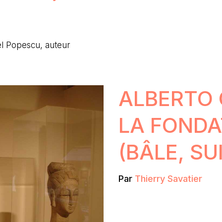
el Popescu, auteur
ALBERTO 
LA FONDA
(BÂLE, SU
Par
Thierry Savatier