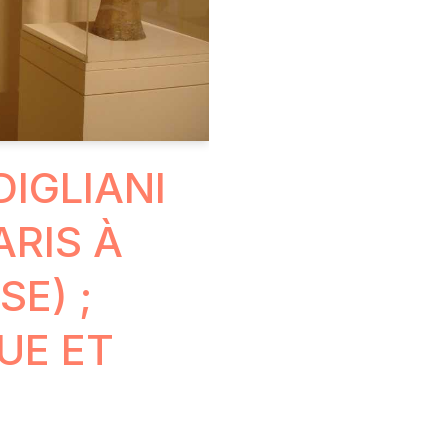
IGLIANI
ARIS À
E) ;
UE ET