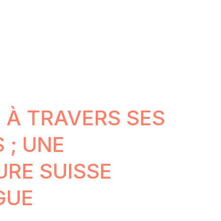
E À TRAVERS SES
 ; UNE
URE SUISSE
GUE