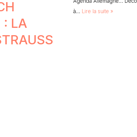
Agenda Allemagne… Découv
CH
à…
Lire la suite »
: LA
 STRAUSS