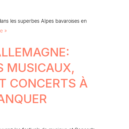
dans les superbes Alpes bavaroises en
te »
ALLEMAGNE:
S MUSICAUX,
T CONCERTS À
MANQUER