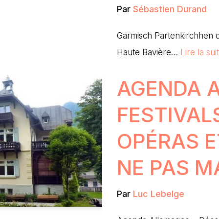
Par
Sébastien Durand
Garmisch Partenkirchhen 
Haute Bavière…
Lire la sui
AGENDA 
FESTIVAL
OPÉRAS E
NE PAS 
Par
Luc Lebelge