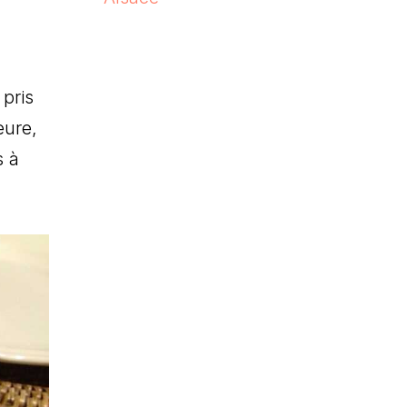
 pris
eure,
s à