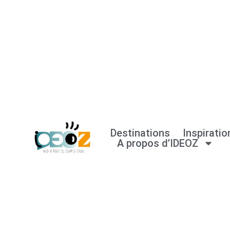
Aller
au
contenu
Destinations
Inspiratio
A propos d’IDEOZ