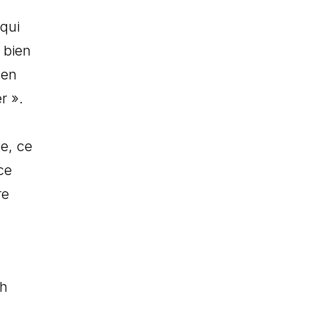
qui
 bien
 en
r ».
e, ce
ce
re
ch