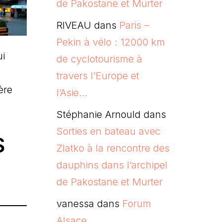
de Pakostane et Murter
RIVEAU
dans
Paris –
Pekin à vélo : 12000 km
ui
de cyclotourisme à
travers l’Europe et
ère
l’Asie…
Stéphanie Arnould
dans
Sorties en bateau avec
S
Zlatko à la rencontre des
dauphins dans l’archipel
de Pakostane et Murter
vanessa
dans
Forum
Alsace