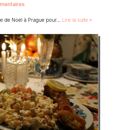
mentaires
gie de Noël à Prague pour…
Lire la suite »