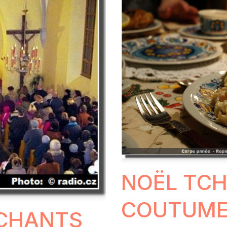
NOËL TCH
COUTUMES
 CHANTS