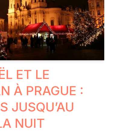
ËL ET LE
N À PRAGUE :
ÉS JUSQU’AU
LA NUIT