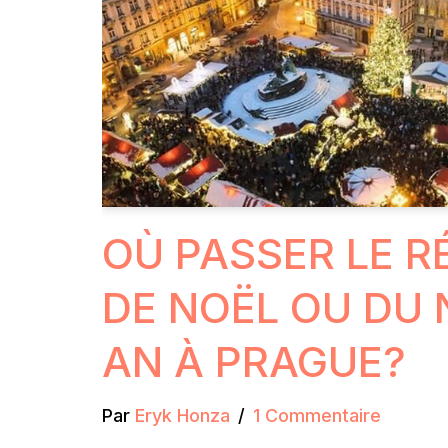
OÙ PASSER LE R
DE NOËL OU DU
AN À PRAGUE?
Par
Eryk Honza
1 Commentaire