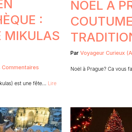
EN
NOËL À P
ÈQUE :
COUTUME
E MIKULAS
TRADITIO
Par
Voyageur Curieux (Au
4 Commentaires
Noël à Prague? Ca vous fa
kulas) est une fête…
Lire