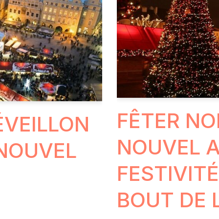
FÊTER NO
ÉVEILLON
NOUVEL A
 NOUVEL
FESTIVIT
BOUT DE 