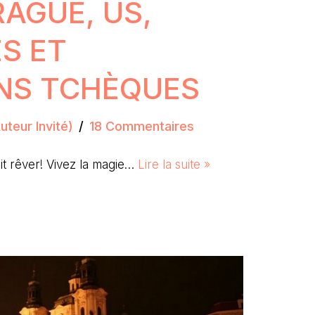
RAGUE, US,
S ET
NS TCHÈQUES
teur Invité)
18 Commentaires
it rêver! Vivez la magie…
Lire la suite »