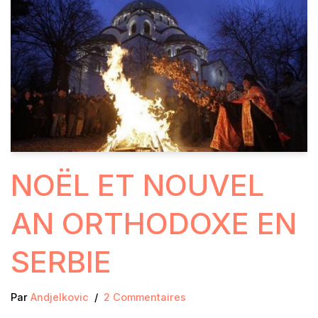
NOËL ET NOUVEL
AN ORTHODOXE EN
SERBIE
Par
Andjelkovic
2 Commentaires