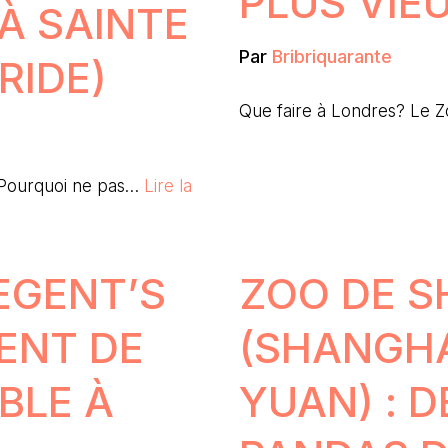
PLUS VIE
 À SAINTE
Par
Bribriquarante
RIDE)
Que faire à Londres? Le 
 Pourquoi ne pas…
Lire la
EGENT’S
ZOO DE S
ENT DE
(SHANGH
BLE À
YUAN) : 