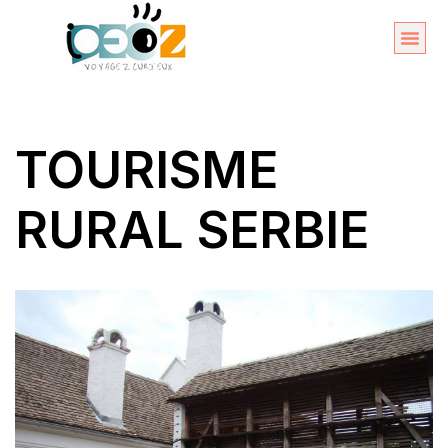
Aller
au
Organise
A propos 
contenu
TOURISME
RURAL SERBIE