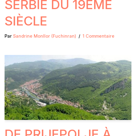
SERBIE DU 19ÈME
SIÈCLE
Par
Sandrine Monllor (Fuchinran)
1 Commentaire
DE PRIJEPOLJE À