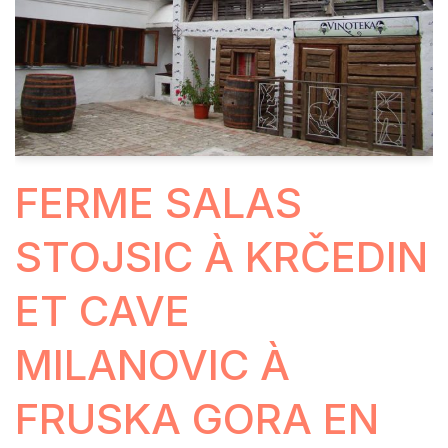
FERME SALAS
STOJSIC À KRČEDIN
ET CAVE
MILANOVIC À
FRUSKA GORA EN